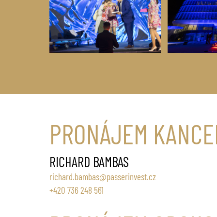
PRONÁJEM KANCE
RICHARD BAMBAS
richard.bambas@passerinvest.cz
+420 736 248 561