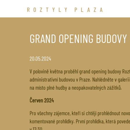
GRAND OPENING BUDOVY 
20.05.2024
V polovině května proběhl grand opening budovy Rozt
administrativní budovou v Praze. Nahlédněte v galeri
na místo plné hudby a neopakovatelných zážitků.
Červen 2024
Pro všechny zájemce, kteří si chtějí prohlédnout no
komentované prohlídky. První prohlídka, která povede 
v 17:30.